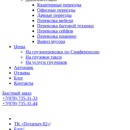
Квартирные переезды
Офисные переезды
Дачные переезды
Перевозка мебели
Перевозка бытовой техники
Перевозка сейфов
Перевозка пианино
Вывоз мусора
Цены
На грузоперевозки по Симферополю
На грузовое такси
На услуги грузчиков
Автопарк
Отзывы
Блог
Контакты
Быстрый заказ
+7(978) 735-31-33
+7(978) 735-31-44
ТК «Потапыч 82»
/
Блог
/