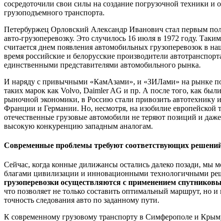
сосредоточили свои силы на создание погрузочной техники и 
грузоподъемного транспорта.
Петербуржец Орловский Александр Иванович стал первым по
авто-грузоперевозку. Это случилось 16 июля в 1972 году. Таким
считается днем появления автомобильных грузоперевозок в наш
время российские и белорусские производители автотранспорт
единственными представителями автомобильного рынка.
И наряду с привычными «КамАзами», и «ЗИЛами» на рынке п
таких марок как Volvo, Daimler AG и пр. А после того, как бы
рыночной экономики, в Россию стали привозить автотехнику
Франции и Германии. Но, несмотря, на изобилие европейской 
отечественные грузовые автомобили не теряют позиций и даже
высокую конкуренцию западным аналогам.
Современные проблемы требуют соответствующих решени
Сейчас, когда конные дилижансы остались далеко позади, мы 
благами цивилизации и инновационными технологичными ре
грузоперевозки осуществляются с применением спутниковы
что позволяет не только составить оптимальный маршрут, но и
точность следования авто по заданному пути.
К современному грузовому транспорту в Симферополе и Крым