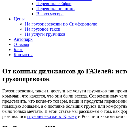
Перевозка сейфов
Перевозка пианино
Вывоз мусора
Цены
На грузоперевозки по Симферополю
На грузовое такси
На услуги грузчиков
Автопарк
Отзывы
Блог
Контакты
От конных дилижансов до ГАЗелей: ист
грузоперевозок
Грузоперевозки, такси и доступные услуги грузчиков так проч
крымчан, что кажется, что они были всегда. Современному че
представить, что когда-то товары, вещи и продукты перевозил
помощью лошадей, а о доставке больших грузов или комфортн
было только мечтать. В этой статье мы расскажем о том, как ф
развивались
грузоперевозки в Крыму
и России и какими они с