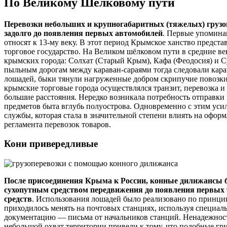
По Великому Шёлковому пути
Перевозки небольших и крупногабаритных (тяжелых) грузо
задолго до появления первых автомобилей
. Первые упомина
относят к 13-му веку. В этот период Крымское ханство предста
торговое государство. На Великом шёлковом пути в средние ве
крымских города: Солхат (Старый Крым), Кафа (Феодосия) и Су
пыльным дорогам между караван-сараями тогда следовали кар
лошадей, быки тянули нагруженные добром скрипучие повозки
крымские торговые города осуществлялся транзит, перевозка и 
большие расстояния. Нередко возникала потребность отправки
предметов быта вглубь полуострова. Одновременно с этим уси
службы, которая стала в значительной степени влиять на офор
регламента перевозок товаров.
Кони привередливые
После присоединения Крыма к России, конные дилижансы
сухопутным средством передвижения до появления первых
средств
. Использования лошадей было реализовано по принци
приходилось менять на почтовых станциях, используя специа
документацию — письма от начальников станций. Ненадежность
небольшой охват территории привели к тому, что подобные гр