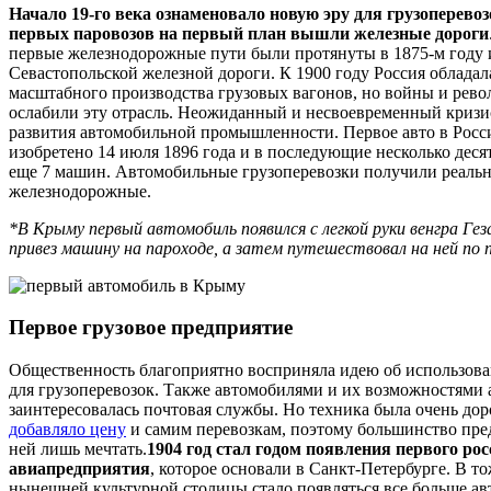
Начало 19-го века ознаменовало новую эру для грузоперевоз
первых паровозов на первый план вышли железные дороги
первые железнодорожные пути были протянуты в 1875-м году 
Севастопольской железной дороги. К 1900 году Россия обладал
масштабного производства грузовых вагонов, но войны и рев
ослабили эту отрасль. Неожиданный и несвоевременный кризис
развития автомобильной промышленности. Первое авто в Рос
изобретено 14 июля 1896 года и в последующие несколько деся
еще 7 машин. Автомобильные грузоперевозки получили реаль
железнодорожные.
*В Крыму первый автомобиль появился с легкой руки венгра Ге
привез машину на пароходе, а затем путешествовал на ней по 
Первое грузовое предприятие
Общественность благоприятно восприняла идею об использова
для грузоперевозок. Также автомобилями и их возможностями 
заинтересовалась почтовая службы. Но техника была очень дор
добавляло цену
и самим перевозкам, поэтому большинство пре
ней лишь мечтать.
1904 год стал годом появления первого рос
авиапредприятия
, которое основали в Санкт-Петербурге. В то
нынешней культурной столицы стало появляться все больше ав