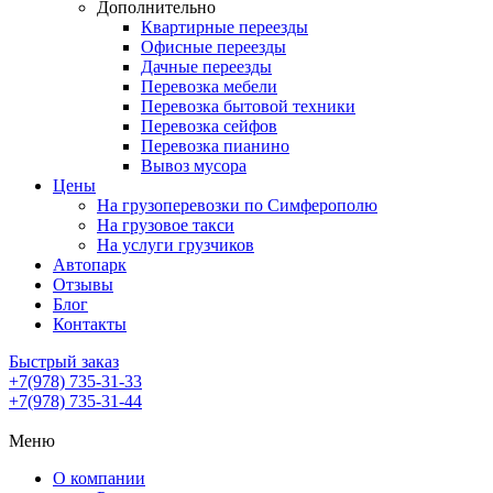
Дополнительно
Квартирные переезды
Офисные переезды
Дачные переезды
Перевозка мебели
Перевозка бытовой техники
Перевозка сейфов
Перевозка пианино
Вывоз мусора
Цены
На грузоперевозки по Симферополю
На грузовое такси
На услуги грузчиков
Автопарк
Отзывы
Блог
Контакты
Быстрый заказ
+7(978) 735-31-33
+7(978) 735-31-44
Меню
О компании