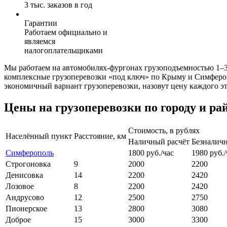
3 тыс. заказов в год
Гарантии
Работаем официально и
являемся
налогоплательщиками
Мы работаем на автомобилях-фургонах грузоподъемностью 1–3
комплексные грузоперевозки «под ключ» по Крыму и Симфероп
экономичный вариант грузоперевозки, назовут цену каждого э
Цены на грузоперевозки по городу и ра
Стоимость, в рублях
Населённый пункт
Расстояние, км
Наличный расчёт
Безналичн
Симферополь
1800 руб./час
1980 руб./
Строгоновка
9
2000
2200
Денисовка
14
2200
2420
Лозовое
8
2200
2420
Андрусово
12
2500
2750
Пионерское
13
2800
3080
Доброе
15
3000
3300